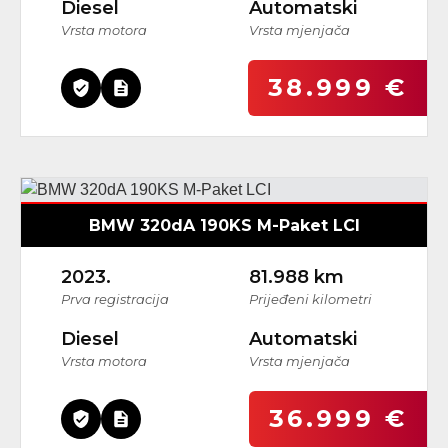
Diesel
Automatski
Vrsta motora
Vrsta mjenjača
38.999 €
BMW 320dA 190KS M-Paket LCI
2023.
81.988 km
Prva registracija
Prijeđeni kilometri
Diesel
Automatski
Vrsta motora
Vrsta mjenjača
36.999 €