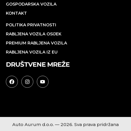
GOSPODARSKA VOZILA
KONTAKT
POLITIKA PRIVATNOSTI
RABLJENA VOZILA OSIJEK
PREMIUM RABLJENA VOZILA
RABLJENA VOZILA IZ EU
DRUŠTVENE MREŽE
#rabljenavozila #osijek #zagreb #split #zadar #pula #dubrovnik
#automobili
Auto Aurum d.o.o. — 2026. Sva prava pridržana