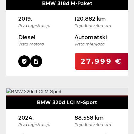
BMW 318d M-Paket
2019.
120.882 km
Prva registracija
Prijeđeni kilometri
Diesel
Automatski
Vrsta motora
Vrsta mjenjača
27.999 €
BMW 320d LCI M-Sport
2024.
88.558 km
Prva registracija
Prijeđeni kilometri