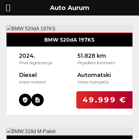
Auto Aurum
BMW 520dA 197KS
2024.
51.828 km
Prva registracija
Prijeđeni kilometri
Diesel
Automatski
Vrsta motora
Vrsta mjenjača
49.999 €