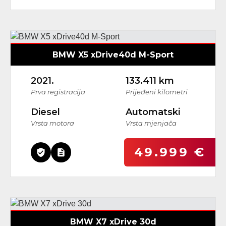
BMW X5 xDrive40d M-Sport
2021.
133.411 km
Prva registracija
Prijeđeni kilometri
Diesel
Automatski
Vrsta motora
Vrsta mjenjača
49.999 €
BMW X7 xDrive 30d