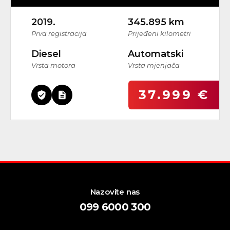
2019.
345.895 km
Prva registracija
Prijeđeni kilometri
Diesel
Automatski
Vrsta motora
Vrsta mjenjača
37.999 €
Nazovite nas
099 6000 300