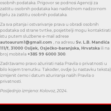
osobnih podataka. Prigovor se podnosi Agenciji za
zaštitu osobnih podataka kao nadležnom nadzornom
tijelu za zaštitu osobnih podataka.
Za sva pitanja i ostvarivanje prava u obradi osobnih
podataka od strane tvrtke, posjetitelji mogu kontaktirati
istu putem službene e-mail adrese
autoaurum1@gmail.com
, na adresu
Sv. L.B. Mandića
111/f, 31000 Osijek, Osječko-baranjska, Hrvatska
ili na
broj mobitela
+385 99 6000 300
.
Zadržavamo pravo ažurirati naša Pravila o privatnosti u
bilo kojem trenutku. Također, ovdje (u nastavku teksta)
izmijenit ćemo i datum ažuriranja naših Pravila o
privatnosti.
Posljednja izmjena: Kolovoz, 2024.