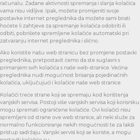
računalu. Zadane aktivnosti spremanja i slanja kolačića
vama nisu vidljive. Ipak, možete promijeniti svoje
postavke internet preglednika da možete sami birati
hoćete li zahtjeve za spremanje kolačića odobriti ili
odbiti, pobrišete spremljene kolačiće automatski pri
zatvaranju internet preglednika i slično.
Ako koristite našu web stranicu bez promjene postavki
preglednika, pretpostavit ćemo da ste suglasni s
primanjem svih kolačića s naše web-stranice. Većina
preglednika nudi mogućnost brisanja pojedinačnih
kolačića, uključujući i kolačiće naše web stranice.
Kolačići treće strane koji se spremaju kod korištenja
vanjskih servisa. Postoji više vanjskih servisa koji korisniku
mogu spremati ograničene kolačiće. Ovi kolačići nisu
spremljeni od strane ove web stranice, ali neki služe za
normalno funkcioniranje nekih mogućnosti te za lakši
pristup sadržaju. Vanjski servisi koji se koriste, a mogu
postaviti kolačiće su: