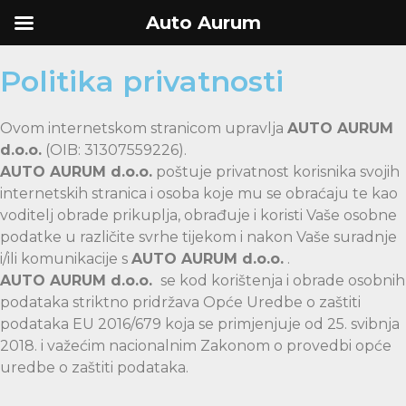
Auto Aurum
Politika privatnosti
Ovom internetskom stranicom upravlja
AUTO AURUM
d.o.o.
(OIB: 31307559226).
AUTO AURUM d.o.o.
poštuje privatnost korisnika svojih
internetskih stranica i osoba koje mu se obraćaju te kao
voditelj obrade prikuplja, obrađuje i koristi Vaše osobne
podatke u različite svrhe tijekom i nakon Vaše suradnje
i/ili komunikacije s
AUTO AURUM d.o.o.
.
AUTO AURUM d.o.o.
se kod korištenja i obrade osobnih
podataka striktno pridržava Opće Uredbe o zaštiti
podataka EU 2016/679 koja se primjenjuje od 25. svibnja
2018. i važećim nacionalnim Zakonom o provedbi opće
uredbe o zaštiti podataka.