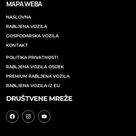
MAPA WEBA
NASLOVNA
RABLJENA VOZILA
GOSPODARSKA VOZILA
KONTAKT
POLITIKA PRIVATNOSTI
RABLJENA VOZILA OSIJEK
PREMIUM RABLJENA VOZILA
RABLJENA VOZILA IZ EU
DRUŠTVENE MREŽE
#rabljenavozila #osijek #zagreb #split #zadar #pula #dubrovnik
#automobili