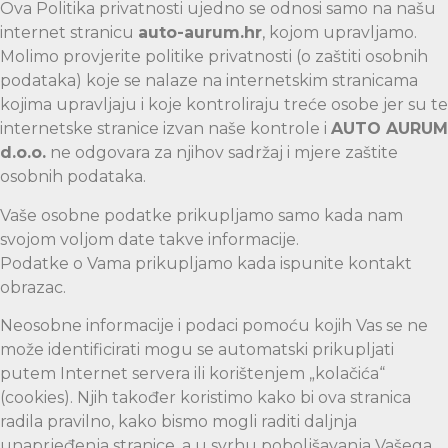
Ova Politika privatnosti ujedno se odnosi samo na našu
internet stranicu
auto-aurum.hr
, kojom upravljamo.
Molimo provjerite politike privatnosti (o zaštiti osobnih
podataka) koje se nalaze na internetskim stranicama
kojima upravljaju i koje kontroliraju treće osobe jer su te
internetske stranice izvan naše kontrole i
AUTO AURUM
d.o.o.
ne odgovara za njihov sadržaj i mjere zaštite
osobnih podataka.
Vaše osobne podatke prikupljamo samo kada nam
svojom voljom date takve informacije.
Podatke o Vama prikupljamo kada ispunite kontakt
obrazac.
Neosobne informacije i podaci pomoću kojih Vas se ne
može identificirati mogu se automatski prikupljati
putem Internet servera ili korištenjem „kolačića“
(cookies). Njih također koristimo kako bi ova stranica
radila pravilno, kako bismo mogli raditi daljnja
unaprjeđenja stranice, a u svrhu poboljšavanja Vašega