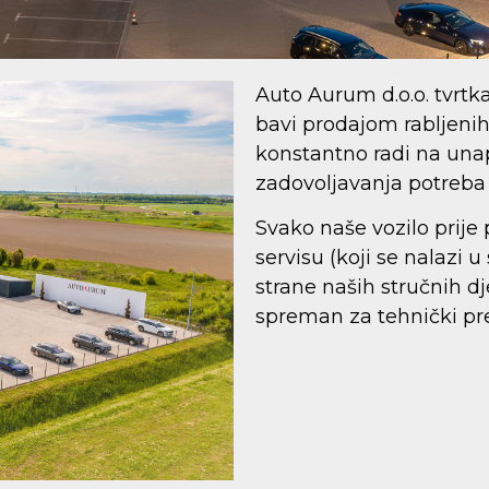
Auto Aurum d.o.o. tvrtka
bavi prodajom rabljenih
konstantno radi na unap
zadovoljavanja potreba 
Svako naše vozilo prij
servisu (koji se nalazi
strane naših stručnih d
spreman za tehnički pre