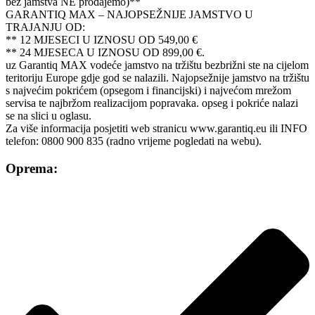
bez jamstva NE prodajemo)**
GARANTIQ MAX – NAJOPSEŽNIJE JAMSTVO U
TRAJANJU OD:
** 12 MJESECI U IZNOSU OD 549,00 €
** 24 MJESECA U IZNOSU OD 899,00 €.
uz Garantiq MAX vodeće jamstvo na tržištu bezbrižni ste na cijelom
teritoriju Europe gdje god se nalazili. Najopsežnije jamstvo na tržištu
s najvećim pokrićem (opsegom i financijski) i najvećom mrežom
servisa te najbržom realizacijom popravaka. opseg i pokriće nalazi
se na slici u oglasu.
Za više informacija posjetiti web stranicu www.garantiq.eu ili INFO
telefon: 0800 900 835 (radno vrijeme pogledati na webu).
Oprema: