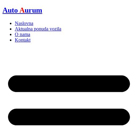
Skip
Auto
A
urum
to
content
Naslovna
Aktualna ponuda vozila
O nama
Kontakt