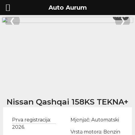
Auto Aurum
1 / 26
❮
❯
Nissan Qashqai 158KS TEKNA+
Prva registracija:
Mjenjač: Automatski
2026.
Vrsta motora: Benzin