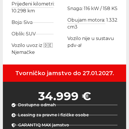
Prijeđeni kilometri:
Snaga: 116 kW / 158 KS
10.298 km
Obujam motora: 1.332
Boja: Siva
cm3
Oblik: SUV
Vozilo nije u sustavu
Vozilo uvoz iz 🇩🇪
pdv-a!
Njemačke
Tvorničko jamstvo do 27.01.2027.
34.999 €
Dostupno odmah
Leasing za pravne i fizičke osobe
GARANTIQ MAX jamstvo