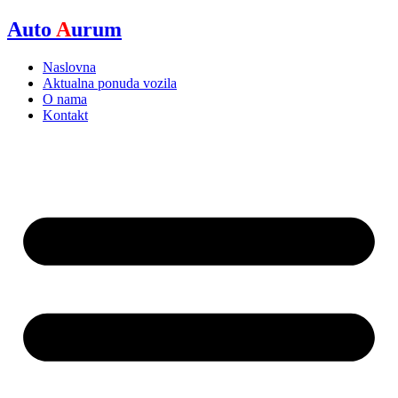
Skip
Auto
A
urum
to
content
Naslovna
Aktualna ponuda vozila
O nama
Kontakt