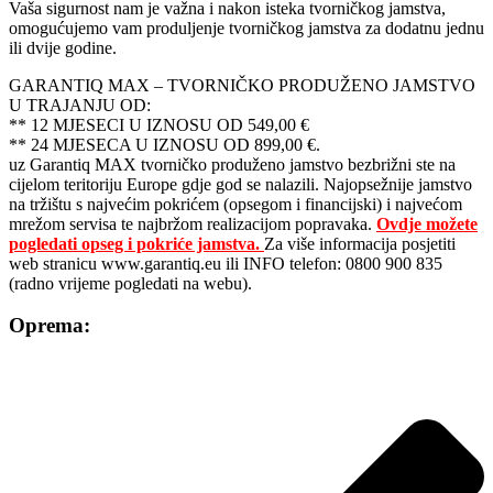
Vaša sigurnost nam je važna i nakon isteka tvorničkog jamstva,
omogućujemo vam produljenje tvorničkog jamstva za dodatnu jednu
ili dvije godine.
GARANTIQ MAX – TVORNIČKO PRODUŽENO JAMSTVO
U TRAJANJU OD:
** 12 MJESECI U IZNOSU OD 549,00 €
** 24 MJESECA U IZNOSU OD 899,00 €.
uz Garantiq MAX tvorničko produženo jamstvo bezbrižni ste na
cijelom teritoriju Europe gdje god se nalazili. Najopsežnije jamstvo
na tržištu s najvećim pokrićem (opsegom i financijski) i najvećom
mrežom servisa te najbržom realizacijom popravaka.
Ovdje možete
pogledati opseg i pokriće jamstva.
Za više informacija posjetiti
web stranicu www.garantiq.eu ili INFO telefon: 0800 900 835
(radno vrijeme pogledati na webu).
Oprema: