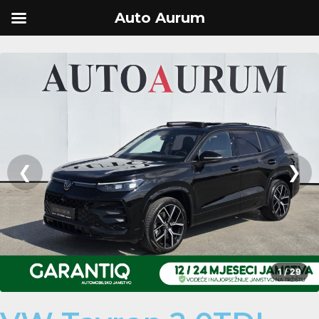
Auto Aurum
❮
❯
1 / 29