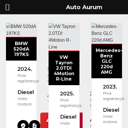
Auto Aurum
BMW
520dA
Mercedes-
197KS
Benz
VW
GLC
Tayron
220d
2.0TDI
2024.
51.828 km
AMG
4Motion
Prva
Prijeđeni
R-Line
registracija
kilometri
2023.
Diesel
2025.
26.108 km
Prva
Automatski
Vrsta
registracija
Prva
Prijeđeni
Vrsta mjenjača
motora
registracija
kilometri
Diesel
Diesel
Vrsta
49.999
Automatski
motora
Vrsta
Vrsta mjenjača