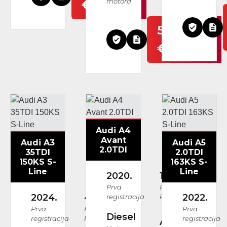
motora
€
54.999
€
Audi A4
Avant
Audi A3
Audi A5
2.0TDI
35TDI
2.0TDI
150KS S-
163KS S-
Line
Line
2020.
144.957 km
Prva
Prijeđeni
2024.
41.616 km
2022.
registracija
kilometri
Prva
Prijeđeni
Prva
Diesel
registracija
kilometri
registracija
Automatski