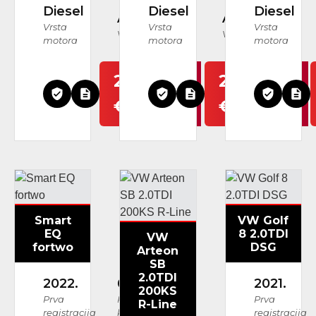
Diesel
Diesel
Diesel
Automatski
Automatski
Vrsta
Vrsta
Vrsta
Vrsta mjenjača
Vrsta mjenjača
motora
motora
motora
27.999
28.999
€
€
Smart
VW Golf
EQ
8 2.0TDI
VW
fortwo
DSG
Arteon
SB
2.0TDI
2022.
63.212 km
2021.
200KS
Prva
Prijeđeni
Prva
R-Line
registracija
kilometri
registracija