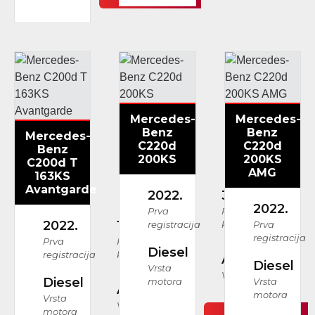
Mercedes-
Mercedes-
Benz
Benz
Mercedes-
C220d
C220d
Benz
200KS
200KS
C200d T
AMG
163KS
Avantgarde
2022.
35.463 km
2022.
Prva
Prijeđeni
2022.
141.622 km
registracija
kilometri
Prva
registracija
Prva
Prijeđeni
Diesel
registracija
kilometri
Automatski
Diesel
Vrsta
Vrsta mjenjača
Diesel
motora
Vrsta
Automatski
motora
Vrsta
Vrsta mjenjača
motora