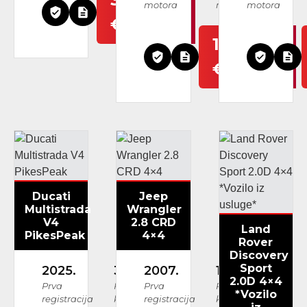
motora
mjenjača
motora
€
18.999
€
Ducati
Jeep
Multistrada
Wrangler
V4
2.8 CRD
Land
PikesPeak
4×4
Rover
Discovery
Sport
2025.
3.700 km
2007.
171.817 km
2.0D 4×4
Prva
Prijeđeni
Prva
Prijeđeni
*Vozilo
registracija
kilometri
registracija
kilometri