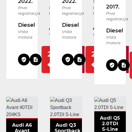
2022.
127.114 km
2022.
125.402 km
2017.
Prva
Prijeđeni
Prva
Prijeđeni
registracija
kilometri
registracija
kilometri
Prva
registracija
Diesel
Diesel
Automatski
Automatski
Diesel
Vrsta
Vrsta
Vrsta mjenjača
Vrsta mjenjača
motora
motora
Vrsta
motora
29.999
29.999
€
€
Audi Q5
2.0TDI
Audi A6
Audi Q3
S-Line
Avant
Sportback