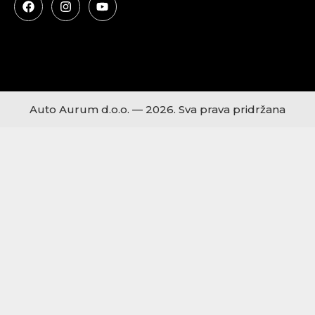
#rabljenavozila #osijek #zagreb #split #zadar #pula #dubrovnik
#automobili
Auto Aurum d.o.o. — 2026. Sva prava pridržana