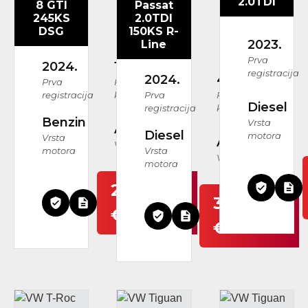
2.0TDI
8 GTI
Passat
245KS
2.0TDI
DSG
150KS R-
2023.
Line
Prva
2024.
109.955 km
registracija
2024.
47.495 km
Prva
Prijeđeni
registracija
kilometri
Prva
Prijeđeni
Diesel
registracija
kilometri
Benzin
Vrsta
Automatski
Diesel
motora
Vrsta
Automatski
Vrsta mjenjača
motora
Vrsta
Vrsta mjenjača
motora
28.999
37.999
€
€