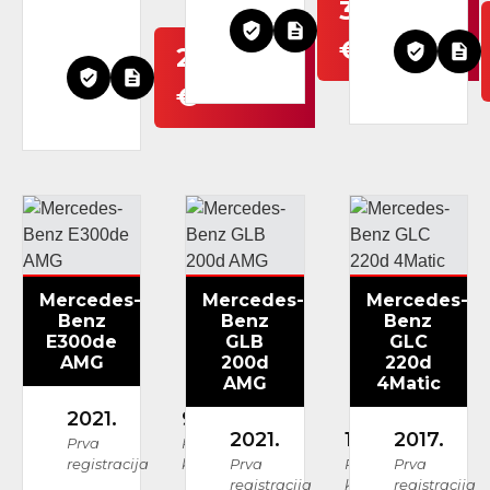
34.999
€
24.999
€
Mercedes-
Mercedes-
Mercedes-
Benz
Benz
Benz
E300de
GLB
GLC
AMG
200d
220d
AMG
4Matic
2021.
93.748 km
2021.
137.939 km
2017.
Prva
Prijeđeni
registracija
kilometri
Prva
Prijeđeni
Prva
registracija
kilometri
registracija