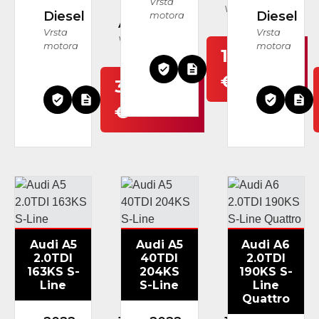
Vrsta
Vrsta mjenjača
Diesel
Diesel
motora
Automatski
Vrsta
Vrsta
Vrsta mjenjača
motora
motora
19.999
€
30.999
€
Audi A5
Audi A5
Audi A6
2.0TDI
40TDI
2.0TDI
163KS S-
204KS
190KS S-
Line
S-Line
Line
Quattro