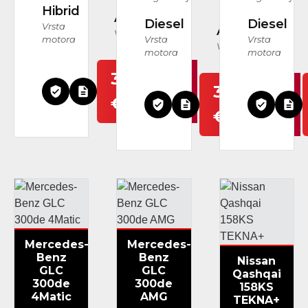
Hibrid
Automatski
Diesel
Diesel
Vrsta
Automatski
Vrsta mjenjača
motora
Vrsta
Vrsta
Vrsta mjenjača
motora
motora
39.999
30.999
€
€
Mercedes-
Mercedes-
Benz
Benz
Nissan
GLC
GLC
Qashqai
300de
300de
158KS
4Matic
AMG
TEKNA+